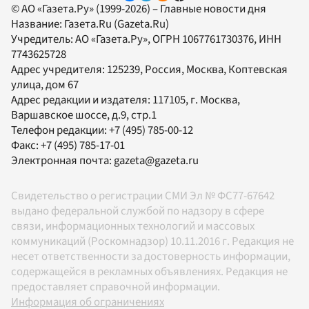
© АО «Газета.Ру» (1999-2026) – Главные новости дня
Название:
Газета.Ru
(Gazeta.Ru)
Учредитель:
АО «Газета.Ру»
, ОГРН 1067761730376, ИНН
7743625728
Адрес учредителя: 125239, Россия, Москва, Коптевская
улица, дом 67
Адрес редакции и издателя:
117105
, г.
Москва
,
Варшавское шоссе, д.9, стр.1
Телефон редакции:
+7 (495) 785-00-12
Факс:
+7 (495) 785-17-01
Электронная почта:
gazeta@gazeta.ru
Свидетельство о регистрации СМИ Эл № ФС77-67642
выдано федеральной службой по надзору в сфере
связи, информационных технологий и массовых
коммуникаций (Роскомнадзор) 10.11.2016 г. Редакция не
несет ответственности за достоверность информации,
содержащейся в рекламных объявлениях. Редакция не
предоставляет справочной информации.
Информация об ограничениях