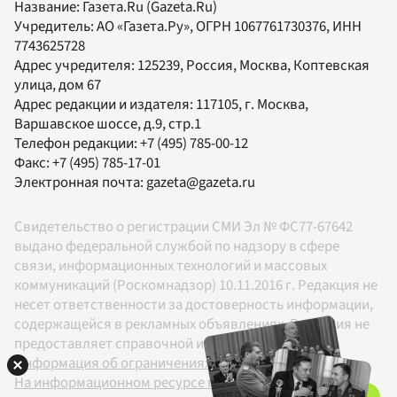
Название:
Газета.Ru
(Gazeta.Ru)
Учредитель:
АО «Газета.Ру»
, ОГРН 1067761730376, ИНН
7743625728
Адрес учредителя: 125239, Россия, Москва, Коптевская
улица, дом 67
Адрес редакции и издателя:
117105
, г.
Москва
,
Варшавское шоссе, д.9, стр.1
Телефон редакции:
+7 (495) 785-00-12
Факс:
+7 (495) 785-17-01
Электронная почта:
gazeta@gazeta.ru
Свидетельство о регистрации СМИ Эл № ФС77-67642
выдано федеральной службой по надзору в сфере
связи, информационных технологий и массовых
коммуникаций (Роскомнадзор) 10.11.2016 г. Редакция не
несет ответственности за достоверность информации,
содержащейся в рекламных объявлениях. Редакция не
предоставляет справочной информации.
Информация об ограничениях
На информационном ресурсе применяются