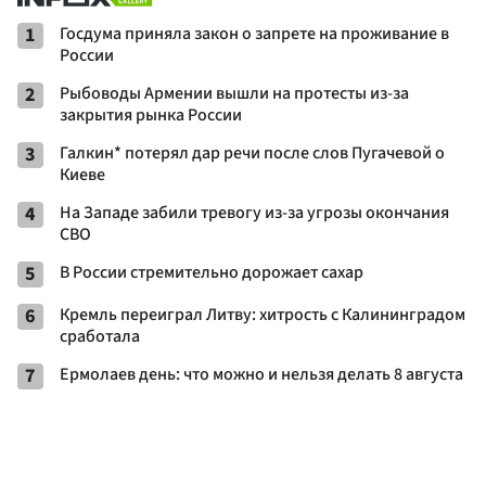
1
Госдума приняла закон о запрете на проживание в
России
2
Рыбоводы Армении вышли на протесты из-за
закрытия рынка России
3
Галкин* потерял дар речи после слов Пугачевой о
Киеве
4
На Западе забили тревогу из-за угрозы окончания
СВО
5
В России стремительно дорожает сахар
6
Кремль переиграл Литву: хитрость с Калининградом
сработала
7
Ермолаев день: что можно и нельзя делать 8 августа