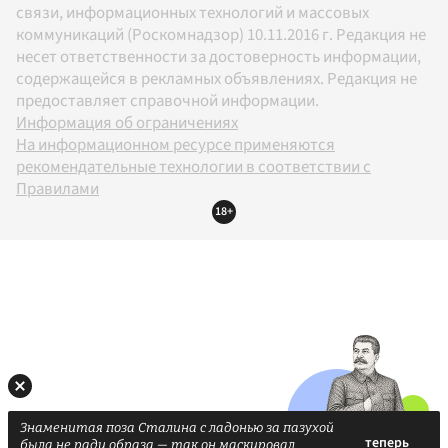
связи, информационных технологий и массовых
коммуникаций (Роскомнадзор) 10.11.2016 г. Редакция не
несет ответственности за достоверность информации,
содержащейся в рекламных объявлениях. Редакция не
предоставляет справочной информации.
Информация об ограничениях
На информационном ресурсе применяются
рекомендательные технологии в соответствии с
Правилами
18+
Знаменитая поза Сталина с ладонью за пазухой
была не ради образа — так он маскировал