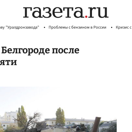
аву "Уралдронзавода"
Проблемы с бензином в России
Кризис с
 Белгороде после
пяти