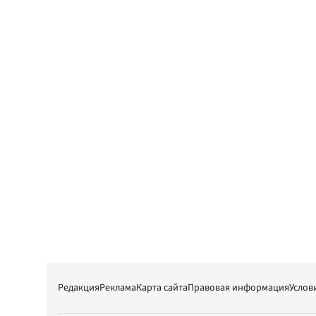
Редакция
Реклама
Карта сайта
Правовая информация
Услов