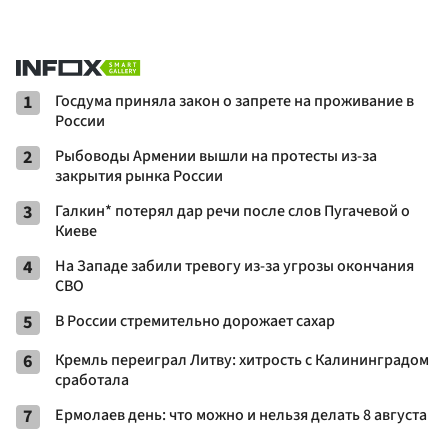
1
Госдума приняла закон о запрете на проживание в
России
2
Рыбоводы Армении вышли на протесты из-за
закрытия рынка России
3
Галкин* потерял дар речи после слов Пугачевой о
Киеве
4
На Западе забили тревогу из-за угрозы окончания
СВО
5
В России стремительно дорожает сахар
6
Кремль переиграл Литву: хитрость с Калининградом
сработала
7
Ермолаев день: что можно и нельзя делать 8 августа