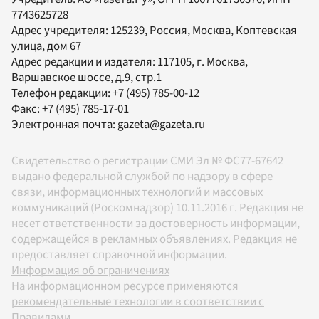
7743625728
Адрес учредителя: 125239, Россия, Москва, Коптевская
улица, дом 67
Адрес редакции и издателя:
117105
, г.
Москва
,
Варшавское шоссе, д.9, стр.1
Телефон редакции:
+7 (495) 785-00-12
Факс:
+7 (495) 785-17-01
Электронная почта:
gazeta@gazeta.ru
Свидетельство о регистрации СМИ Эл № ФС77-67642
выдано федеральной службой по надзору в сфере
связи, информационных технологий и массовых
коммуникаций (Роскомнадзор) 10.11.2016 г. Редакция не
несет ответственности за достоверность информации,
содержащейся в рекламных объявлениях. Редакция не
предоставляет справочной информации.
Информация об ограничениях
На информационном ресурсе применяются
рекомендательные технологии в соответствии с
Правилами