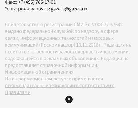
Факс:
+7 (495) 785-17-01
Электронная почта:
gazeta@gazeta.ru
Свидетельство о регистрации СМИ Эл № ФС77-67642
выдано федеральной службой по надзору в сфере
связи, информационных технологий и массовых
коммуникаций (Роскомнадзор) 10.11.2016 г. Редакция не
несет ответственности за достоверность информации,
содержащейся в рекламных объявлениях. Редакция не
предоставляет справочной информации.
Информация об ограничениях
На информационном ресурсе применяются
рекомендательные технологии в соответствии с
Правилами
18+