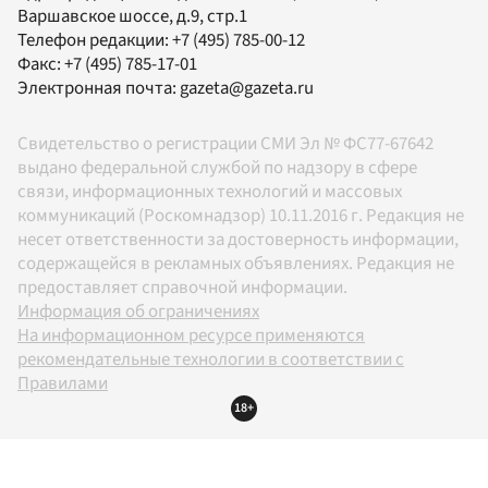
Варшавское шоссе, д.9, стр.1
Телефон редакции:
+7 (495) 785-00-12
Факс:
+7 (495) 785-17-01
Электронная почта:
gazeta@gazeta.ru
Свидетельство о регистрации СМИ Эл № ФС77-67642
выдано федеральной службой по надзору в сфере
связи, информационных технологий и массовых
коммуникаций (Роскомнадзор) 10.11.2016 г. Редакция не
несет ответственности за достоверность информации,
содержащейся в рекламных объявлениях. Редакция не
предоставляет справочной информации.
Информация об ограничениях
На информационном ресурсе применяются
рекомендательные технологии в соответствии с
Правилами
18+