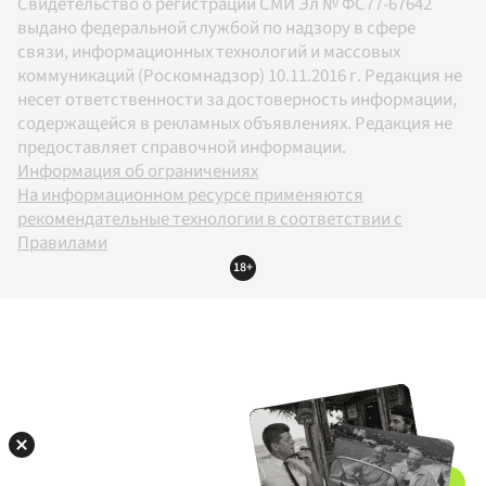
Свидетельство о регистрации СМИ Эл № ФС77-67642
выдано федеральной службой по надзору в сфере
связи, информационных технологий и массовых
коммуникаций (Роскомнадзор) 10.11.2016 г. Редакция не
несет ответственности за достоверность информации,
содержащейся в рекламных объявлениях. Редакция не
предоставляет справочной информации.
Информация об ограничениях
На информационном ресурсе применяются
рекомендательные технологии в соответствии с
Правилами
18+