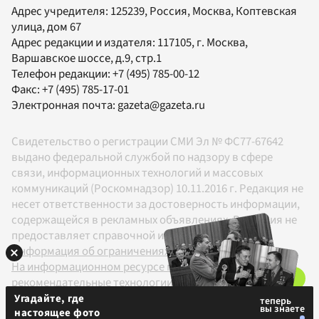
Адрес учредителя: 125239, Россия, Москва, Коптевская
улица, дом 67
Адрес редакции и издателя:
117105
, г.
Москва
,
Варшавское шоссе, д.9, стр.1
Телефон редакции:
+7 (495) 785-00-12
Факс:
+7 (495) 785-17-01
Электронная почта:
gazeta@gazeta.ru
Свидетельство о регистрации СМИ Эл № ФС77-67642
выдано федеральной службой по надзору в сфере
связи, информационных технологий и массовых
коммуникаций (Роскомнадзор) 10.11.2016 г. Редакция не
несет ответственности за достоверность информации,
содержащейся в рекламных объявлениях. Редакция не
предоставляет справочной информации.
Информация об ограничениях
На информационном ресурсе применяются
рекомендательные технологии в соответствии с
Правилами
Угадайте, где
настоящее фото
18+