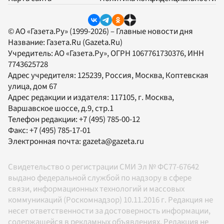
© АО «Газета.Ру» (1999-2026) – Главные новости дня
Название:
Газета.Ru
(Gazeta.Ru)
Учредитель:
АО «Газета.Ру»
, ОГРН 1067761730376, ИНН
7743625728
Адрес учредителя: 125239, Россия, Москва, Коптевская
улица, дом 67
Адрес редакции и издателя:
117105
, г.
Москва
,
Варшавское шоссе, д.9, стр.1
Телефон редакции:
+7 (495) 785-00-12
Факс:
+7 (495) 785-17-01
Электронная почта:
gazeta@gazeta.ru
Свидетельство о регистрации СМИ Эл № ФС77-67642
выдано федеральной службой по надзору в сфере
связи, информационных технологий и массовых
коммуникаций (Роскомнадзор) 10.11.2016 г. Редакция не
несет ответственности за достоверность информации,
содержащейся в рекламных объявлениях. Редакция не