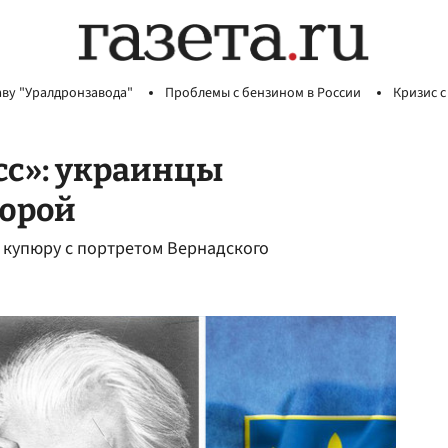
аву "Уралдронзавода"
Проблемы с бензином в России
Кризис с
сс»: украинцы
юрой
 купюру с портретом Вернадского