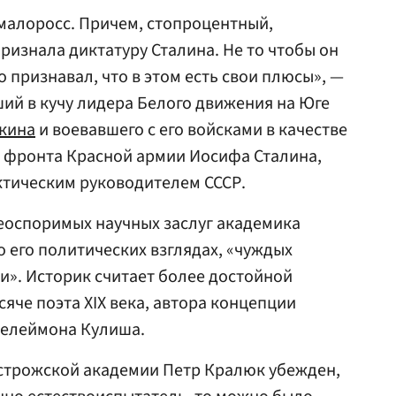
малоросс. Причем, стопроцентный,
ризнала диктатуру Сталина. Не то чтобы он
о признавал, что в этом есть свои плюсы», —
ий в кучу лидера Белого движения на Юге
кина
и воевавшего с его войсками в качестве
 фронта Красной армии Иосифа Сталина,
ктическим руководителем СССР.
еоспоримых научных заслуг академика
 его политических взглядах, «чуждых
и». Историк считает более достойной
яче поэта XIX века, автора концепции
телеймона Кулиша.
Острожской академии Петр Кралюк убежден,