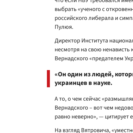
что если НБУ требовался име
выбрать «ученого с откровен
российского либерала и симп
Пулюя.
Директор Института национа
несмотря на свою ненависть к
Вернадского «предателем Ук
«Он один из людей, кото
украинцев в науке.
А то, о чем сейчас «размышля
Вернадского – вот чем недов
равно неверно», — цитирует е
На взгляд Вятровича, «умест