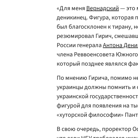
«Для меня
Вернадский
— это 
деникинец. Фигура, которая п
был благосклонен к тирану, н
резюмировал Гирич, смешавш
России генерала
Антона Дени
члена Реввоенсовета Южного
который позднее являлся фа
По мнению Гирича, помимо н
украинцы должны помнить и о
украинской государственност
фигурой для появления на тыс
«хуторской философии» Пан
В свою очередь, проректор 