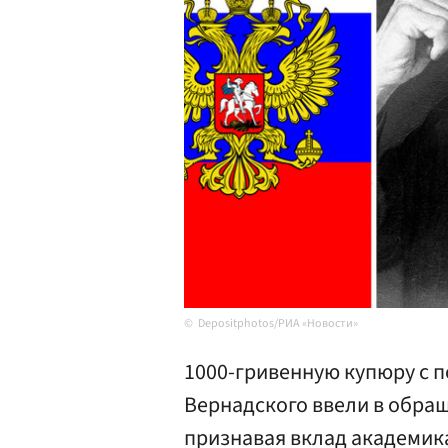
Depositphotos/РИА «Новости»
1000-гривенную купюру с 
Вернадского ввели в обращ
признавая вклад академика 