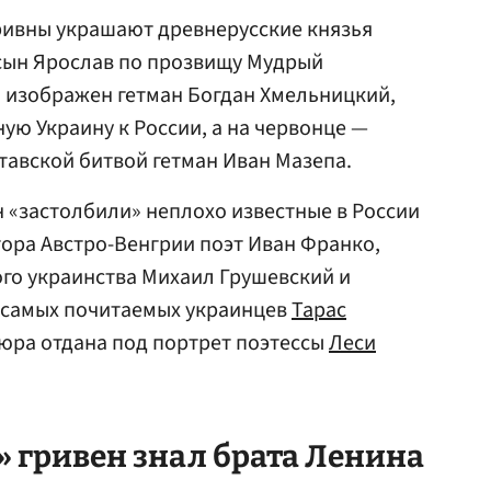
ривны украшают древнерусские князья
 сын Ярослав по прозвищу Мудрый
» изображен гетман Богдан Хмельницкий,
ю Украину к России, а на червонце —
тавской битвой гетман Иван Мазепа.
ен «застолбили» неплохо известные в России
ора Австро-Венгрии поэт Иван Франко,
го украинства Михаил Грушевский и
з самых почитаемых украинцев
Тарас
пюра отдана под портрет поэтессы
Леси
 гривен знал брата Ленина