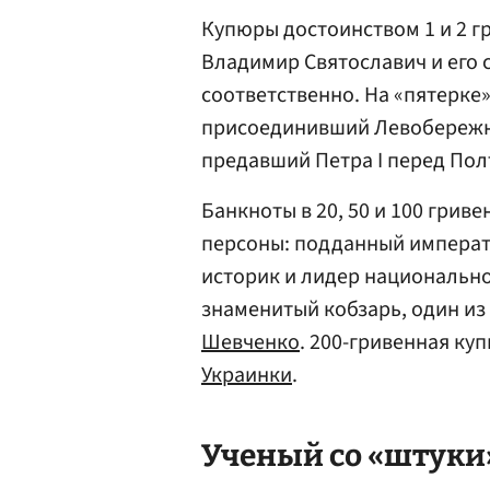
Купюры достоинством 1 и 2 г
Владимир Святославич и его
соответственно. На «пятерке
присоединивший Левобережну
предавший Петра I перед Пол
Банкноты в 20, 50 и 100 грив
персоны: подданный императ
историк и лидер национально
знаменитый кобзарь, один и
Шевченко
. 200-гривенная ку
Украинки
.
Ученый со «штуки»