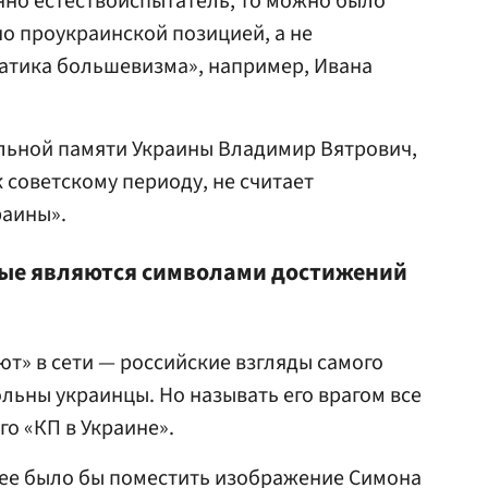
нно естествоиспытатель, то можно было
но проукраинской позицией, а не
атика большевизма», например, Ивана
льной памяти Украины Владимир Вятрович,
 советскому периоду, не считает
раины».
рые являются символами достижений
ют» в сети — российские взгляды самого
ольны украинцы. Но называть его врагом все
го «КП в Украине».
нее было бы поместить изображение Симона