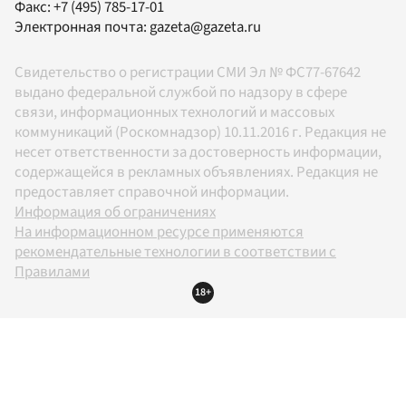
Факс:
+7 (495) 785-17-01
Электронная почта:
gazeta@gazeta.ru
Свидетельство о регистрации СМИ Эл № ФС77-67642
выдано федеральной службой по надзору в сфере
связи, информационных технологий и массовых
коммуникаций (Роскомнадзор) 10.11.2016 г. Редакция не
несет ответственности за достоверность информации,
содержащейся в рекламных объявлениях. Редакция не
предоставляет справочной информации.
Информация об ограничениях
На информационном ресурсе применяются
рекомендательные технологии в соответствии с
Правилами
18+