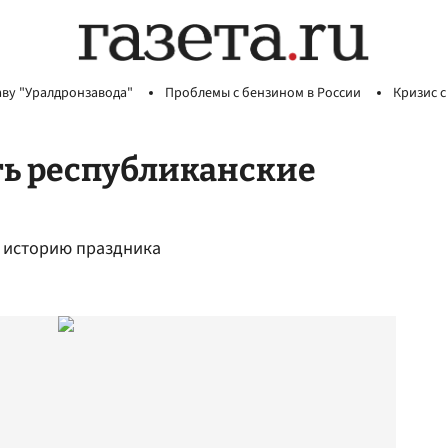
аву "Уралдронзавода"
Проблемы с бензином в России
Кризис с
ть республиканские
т историю праздника