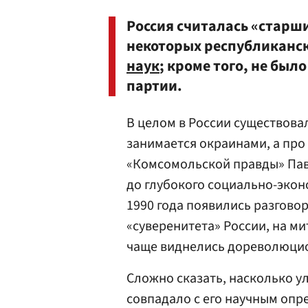
Россия считалась «старши
некоторых республиканск
наук
; кроме того, не был
партии.
В целом в России существова
занимается окраинами, а про
«Комсомольской правды» Пав
до глубокого социально-экон
1990 года появились разгов
«суверенитета» России, на м
чаще виднелись дореволюцио
Сложно сказать, насколько у
совпадало с его научным опр