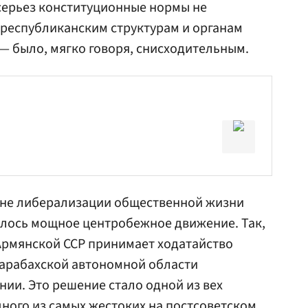
серьез конституционные нормы не
 республиканским структурам и органам
— было, мягко говоря, снисходительным.
оне либерализации общественной жизни
илось мощное центробежное движение. Так,
 Армянской ССР принимает ходатайство
Карабахской автономной области
нии. Это решение стало одной из вех
ного из самых жестоких на постсоветском