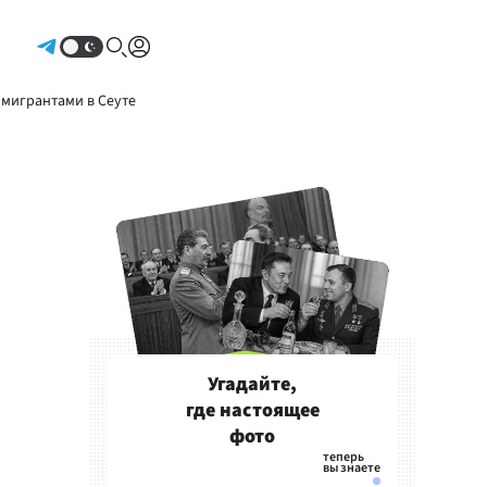
Авторизоваться
 мигрантами в Сеуте
Угадайте,
где настоящее
фото