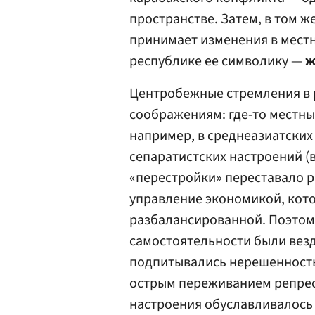
пространстве. Затем, в том ж
принимает изменения в мест
республике ее символику —
ж
Центробежные стремления в 
соображениям: где-то местны
например, в среднеазиатских 
сепаратистских настроений (в
«перестройки» переставало 
управление экономикой, кото
разбалансированной. Поэтом
самостоятельности были везде
подпитывались нерешенность
острым переживанием репресс
настроения обуславливалось 