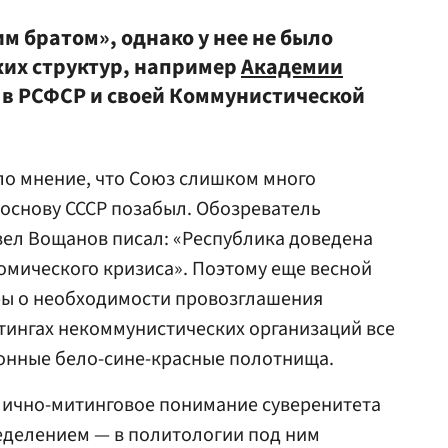
м братом», однако у нее не было
их структур, например
Академии
о в РСФСР и своей Коммунистической
ло мнение, что Союз слишком много
 основу СССР позабыл. Обозреватель
ел Вощанов писал: «Республика доведена
омического кризиса». Поэтому еще весной
оры о необходимости провозглашения
итингах некоммунистических организаций все
нные бело-сине-красные полотнища.
лично-митинговое понимание суверенитета
еделением — в политологии под ним