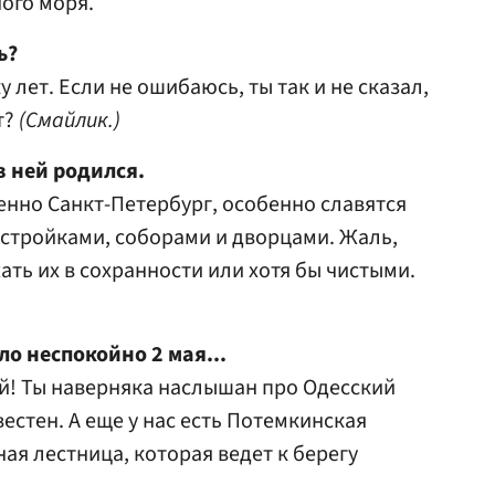
ого моря.
ь?
 лет. Если не ошибаюсь, ты так и не сказал,
т?
(Смайлик.)
в ней родился.
бенно Санкт-Петербург, особенно славятся
стройками, соборами и дворцами. Жаль,
жать их в сохранности или хотя бы чистыми.
ло неспокойно 2 мая...
й! Ты наверняка наслышан про Одесский
естен. А еще у нас есть Потемкинская
ая лестница, которая ведет к берегу