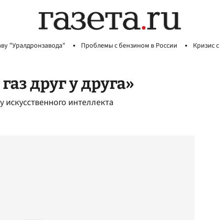
аву "Уралдронзавода"
Проблемы с бензином в России
Кризис с
газ друг у друга»
 у искусственного интеллекта