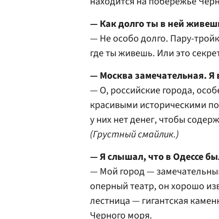
находится на побережье Черн
— Как долго ты в ней живеш
— Не особо долго. Пару-тройку
где ты живешь. Или это секре
— Москва замечательная. Я 
— О, российские города, осо
красивыми историческими по
у них нет денег, чтобы содер
(Грустный смайлик.)
— Я слышал, что в Одессе бы
— Мой город — замечательны
оперный театр, он хорошо изв
лестница — гигантская каменн
Черного моря.