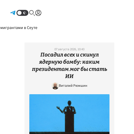
Авторизоваться
 мигрантами в Сеуте
07 августа 2026, 10:43
Посадил всех и скинул
ядерную бомбу: каким
президентом мог бы стать
ИИ
Виталий Рюмшин