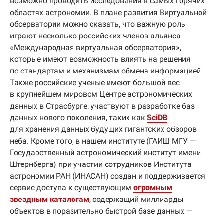
возможно проводить исследования в самых горячих
областях астрономии. В плане развития Виртуальной
обсерватории можно сказать, что важную роль
играют несколько российских членов альянса
«Международная виртуальная обсерватория»,
которые имеют возможность влиять на решения
по стандартам и механизмам обмена информацией.
Также российские ученые имеют большой вес
в крупнейшем мировом Центре астрономических
данных в Страсбурге, участвуют в разработке баз
данных нового поколения, таких как
SciDB
для хранения данных будущих гигантских обзоров
неба. Кроме того, в нашем институте (ГАИШ МГУ —
Государственный астрономический институт имени
Штернберга) при участии сотрудников Института
астрономии
РАН
(ИНАСАН) создан и поддерживается
сервис доступа к существующим
огромным
звездным каталогам
, содержащий миллиарды
объектов в поразительно быстрой базе данных —