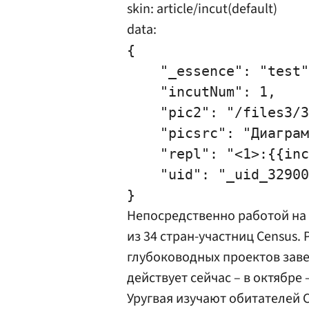
skin: article/incut(default)
data:
{

    "_essence": "test"
    "incutNum": 1,

    "pic2": "/files3/3
    "picsrc": "Диаграм
    "repl": "<1>:{{inc
    "uid": "_uid_32900
Непосредственно работой на
из 34 стран-участниц Census. 
глубоководных проектов заве
действует сейчас – в октябре
Уругвая изучают обитателей 