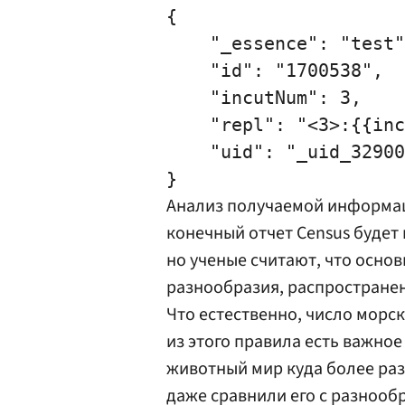
{

    "_essence": "test"
    "id": "1700538",

    "incutNum": 3,

    "repl": "<3>:{{inc
    "uid": "_uid_32900
Анализ получаемой информа
конечный отчет Census будет 
но ученые считают, что осно
разнообразия, распространен
Что естественно, число морск
из этого правила есть важно
животный мир куда более раз
даже сравнили его с разнооб