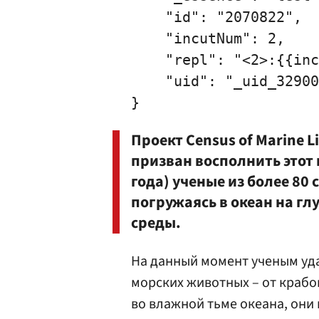
    "id": "2070822",

    "incutNum": 2,

    "repl": "<2>:{{inc
    "uid": "_uid_32900
Проект
Census of Marine Li
призван восполнить этот 
года) ученые из более 80
погружаясь в океан на глу
среды.
На данный момент ученым уда
морских животных – от крабо
во влажной тьме океана, он