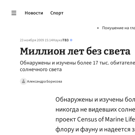
Новости
Спорт
Покушение на гл
23 ноября 2009 15:14
Наука
ТВЗ
Миллион лет без света
Обнаружены и изучены более 17 тыс. обитателе
солнечного света
Александра Борисова
Обнаружены и изучены боле
никогда не видевших солн
проект Census of Marine Li
флору и фауну и надеется 