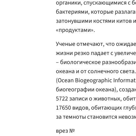
органики, спускающимися с б
бактериями, которые разлага
затонувшими костями китов 
«продуктами».
Ученые отмечают, что ожида
жизни резко падает с увелич
– биологическое разнообрази
океана и от солнечного света
(Ocean Biogeographic Inform
биогеографии океана), созда
5722 записи о животных, обит
17650 видов, обитающих глубж
за темноты становится нево
врез №