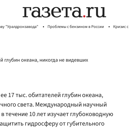
аву "Уралдронзавода"
Проблемы с бензином в России
Кризис с
й глубин океана, никогда не видевших
е 17 тыс. обитателей глубин океана,
ечного света. Международный научный
fe в течение 10 лет изучает глубоководную
защитить гидросферу от губительного