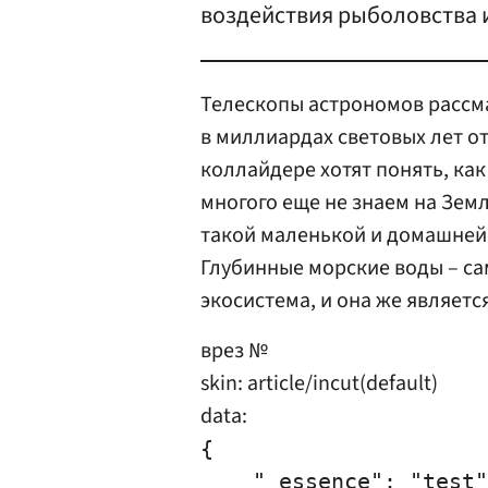
воздействия рыболовства 
Телескопы астрономов рассм
в миллиардах световых лет о
коллайдере хотят понять, ка
многого еще не знаем на Зем
такой маленькой и домашней 
Глубинные морские воды – са
экосистема, и она же являетс
врез №
skin: article/incut(default)
data:
{

    "_essence": "test"