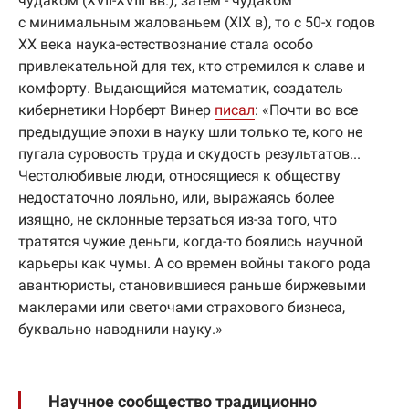
чудаком (XVII-XVIII вв.), затем - чудаком
с минимальным жалованьем (XIX в), то с 50-х годов
XX века наука-естествознание стала особо
привлекательной для тех, кто стремился к славе и
комфорту. Выдающийся математик, создатель
кибернетики Норберт Винер
писал
: «Почти во все
предыдущие эпохи в науку шли только те, кого не
пугала суровость труда и скудость результатов...
Честолюбивые люди, относящиеся к обществу
недостаточно лояльно, или, выражаясь более
изящно, не склонные терзаться из-за того, что
тратятся чужие деньги, когда-то боялись научной
карьеры как чумы. А со времен войны такого рода
авантюристы, становившиеся раньше биржевыми
маклерами или светочами страхового бизнеса,
буквально наводнили науку.»
Научное сообщество традиционно