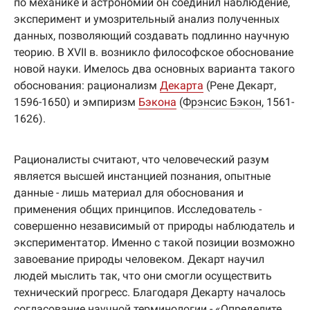
по механике и астрономии он соединил наблюдение,
эксперимент и умозрительный анализ полученных
данных, позволяющий создавать подлинно научную
теорию. В XVII в. возникло философское обоснование
новой науки. Имелось два основных варианта такого
обоснования: рационализм
Декарта
(Рене Декарт,
1596-1650) и эмпиризм
Бэкона
(
Фрэнсис Бэкон
, 1561-
1626).
Рационалисты считают, что человеческий разум
является высшей инстанцией познания, опытные
данные - лишь материал для обоснования и
применения общих принципов. Исследователь -
совершенно независимый от природы наблюдатель и
экспериментатор. Именно с такой позиции возможно
завоевание природы человеком. Декарт научил
людей мыслить так, что они смогли осуществить
технический прогресс. Благодаря Декарту началось
согласование научной терминологии - «Определите