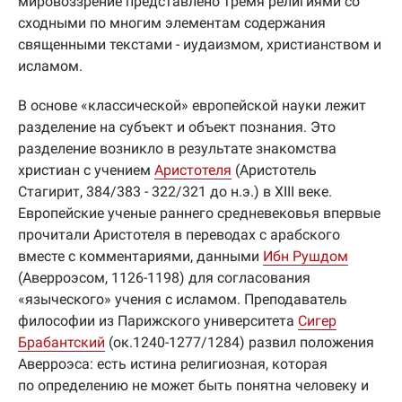
мировоззрение представлено тремя религиями со
сходными по многим элементам содержания
священными текстами - иудаизмом, христианством и
исламом.
В основе «классической» европейской науки лежит
разделение на субъект и объект познания. Это
разделение возникло в результате знакомства
христиан с учением
Аристотеля
(Аристотель
Стагирит, 384/383 - 322/321 до н.э.) в XIII веке.
Европейские ученые раннего средневековья впервые
прочитали Аристотеля в переводах с арабского
вместе с комментариями, данными
Ибн Рушдом
(Аверроэсом, 1126-1198) для согласования
«языческого» учения с исламом. Преподаватель
философии из Парижского университета
Сигер
Брабантский
(ок.1240-1277/1284) развил положения
Аверроэса: есть истина религиозная, которая
по определению не может быть понятна человеку и