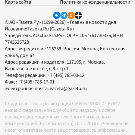
Карта сайта
Политика конфиденциальности
© АО «Газета.Ру» (1999-2026) – Главные новости дня
Название:
Газета.Ru
(Gazeta.Ru)
Учредитель:
АО «Газета.Ру»
, ОГРН 1067761730376, ИНН
7743625728
Адрес учредителя: 125239, Россия, Москва, Коптевская
улица, дом 67
Адрес редакции и издателя:
117105
, г.
Москва
,
Варшавское шоссе, д.9, стр.1
Телефон редакции:
+7 (495) 785-00-12
Факс:
+7 (495) 785-17-01
Электронная почта:
gazeta@gazeta.ru
Свидетельство о регистрации СМИ Эл № ФС77-67642
выдано федеральной службой по надзору в сфере
связи, информационных технологий и массовых
коммуникаций (Роскомнадзор) 10.11.2016 г. Редакция не
несет ответственности за достоверность информации,