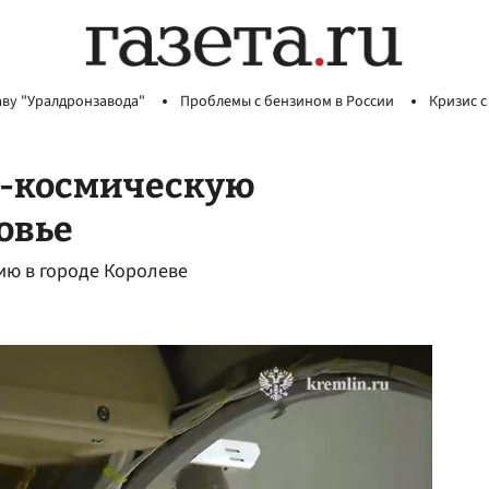
аву "Уралдронзавода"
Проблемы с бензином в России
Кризис с
о-космическую
овье
ию в городе Королеве