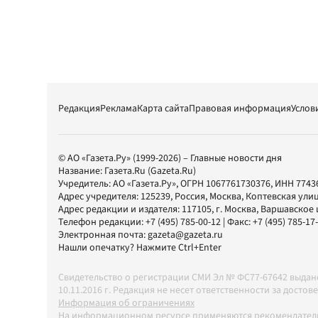
Редакция
Реклама
Карта сайта
Правовая информация
Услов
© АО «Газета.Ру» (1999-2026) – Главные новости дня
Название:
Газета.Ru
(Gazeta.Ru)
Учредитель:
АО «Газета.Ру»
, ОГРН 1067761730376, ИНН 7743
Адрес учредителя: 125239, Россия, Москва, Коптевская улиц
Адрес редакции и издателя:
117105
, г.
Москва
,
Варшавское шо
Телефон редакции:
+7 (495) 785-00-12
| Факс:
+7 (495) 785-17
Электронная почта:
gazeta@gazeta.ru
Нашли опечатку? Нажмите Ctrl+Enter
Свидетельство о регистрации СМИ Эл № ФС77-67642 выда
10.11.2016 г. Редакция не несет ответственности за дос
Информация об ограничениях
На информационном ресурсе применяются рекомендатель