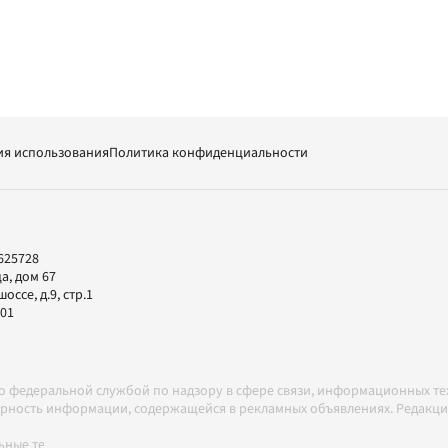
ия использования
Политика конфиденциальности
625728
а, дом 67
ссе, д.9, стр.1
-01
но федеральной службой по надзору в сфере связи, информационных т
товерность информации, содержащейся в рекламных объявлениях. Редак
ные технологии в соответствии с Правилами