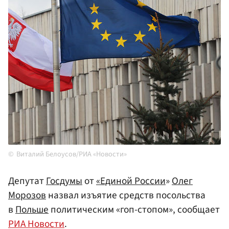
Виталий Белоусов/РИА «Новости»
Депутат
Госдумы
от
«Единой
России
»
Олег
Морозов
назвал изъятие средств посольства
в
Польше
политическим «гоп-стопом», сообщает
РИА Новости
.