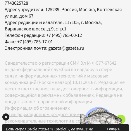
7743625728
Адрес учредителя: 125239, Россия, Москва, Коптевская
улица, дом 67
Адрес редакции и издателя:
117105
, г.
Москва
,
Варшавское шоссе, д.9, стр.1
Телефон редакции:
+7 (495) 785-00-12
Факс:
+7 (495) 785-17-01
Электронная почта:
gazeta@gazeta.ru
Свидетельство о регистрации СМИ Эл № ФС77-67642
выдано федеральной службой по надзору в сфере
связи, информационных технологий и массовых
коммуникаций (Роскомнадзор) 10.11.2016 г. Редакция не
несет ответственности за достоверность информации,
содержащейся в рекламных объявлениях. Редакция не
предоставляет справочной информации.
Информация об ограничениях
На информационном ресурсе применяются
рекомендательные технологии в соответствии с
Правилами
Если сырая рыба пахнет «рыбой», ее лучше не