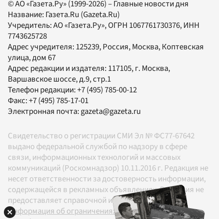
© АО «Газета.Ру» (1999-2026) – Главные новости дня
Название:
Газета.Ru
(Gazeta.Ru)
Учредитель:
АО «Газета.Ру»
, ОГРН 1067761730376, ИНН
7743625728
Адрес учредителя: 125239, Россия, Москва, Коптевская
улица, дом 67
Адрес редакции и издателя:
117105
, г.
Москва
,
Варшавское шоссе, д.9, стр.1
Телефон редакции:
+7 (495) 785-00-12
Факс:
+7 (495) 785-17-01
Электронная почта:
gazeta@gazeta.ru
Свидетельство о регистрации СМИ Эл № ФС77-67642
выдано федеральной службой по надзору в сфере
связи, информационных технологий и массовых
коммуникаций (Роскомнадзор) 10.11.2016 г. Редакция не
несет ответственности за достоверность информации,
содержащейся в рекламных объявлениях. Редакция не
предоставляет справочной информации.
Информация об ограничениях