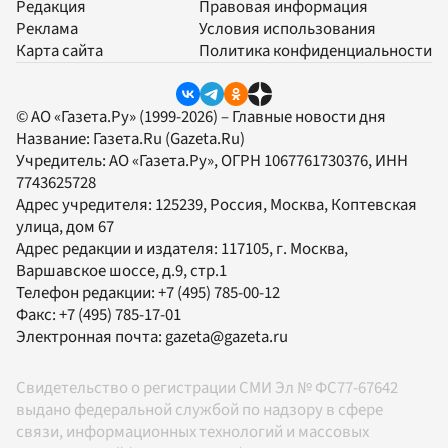
Редакция
Правовая информация
Реклама
Условия использования
Карта сайта
Политика конфиденциальности
© АО «Газета.Ру» (1999-2026) – Главные новости дня
Название:
Газета.Ru
(Gazeta.Ru)
Учредитель:
АО «Газета.Ру»
, ОГРН 1067761730376, ИНН
7743625728
Адрес учредителя: 125239, Россия, Москва, Коптевская
улица, дом 67
Адрес редакции и издателя:
117105
, г.
Москва
,
Варшавское шоссе, д.9, стр.1
Телефон редакции:
+7 (495) 785-00-12
Факс:
+7 (495) 785-17-01
Электронная почта:
gazeta@gazeta.ru
Свидетельство о регистрации СМИ Эл № ФС77-67642
выдано федеральной службой по надзору в сфере
связи, информационных технологий и массовых