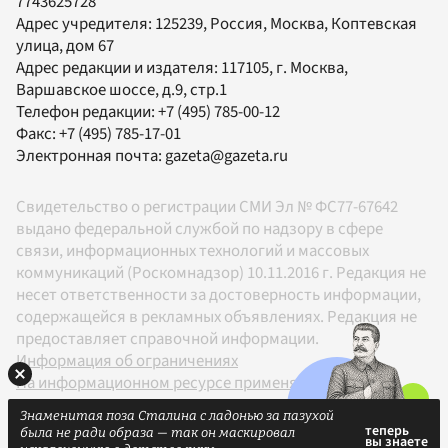
7743625728
Адрес учредителя: 125239, Россия, Москва, Коптевская
улица, дом 67
Адрес редакции и издателя:
117105
, г.
Москва
,
Варшавское шоссе, д.9, стр.1
Телефон редакции:
+7 (495) 785-00-12
Факс:
+7 (495) 785-17-01
Электронная почта:
gazeta@gazeta.ru
Свидетельство о регистрации СМИ Эл № ФС77-67642
выдано федеральной службой по надзору в сфере
связи, информационных технологий и массовых
коммуникаций (Роскомнадзор) 10.11.2016 г. Редакция не
несет ответственности за достоверность информации,
содержащейся в рекламных объявлениях. Редакция не
предоставляет справочной информации.
Информация об ограничениях
На информационном ресурсе применяются
рекомендательные технологии в соответствии с
Знаменитая поза Сталина с ладонью за пазухой
Правилами
была не ради образа — так он маскировал