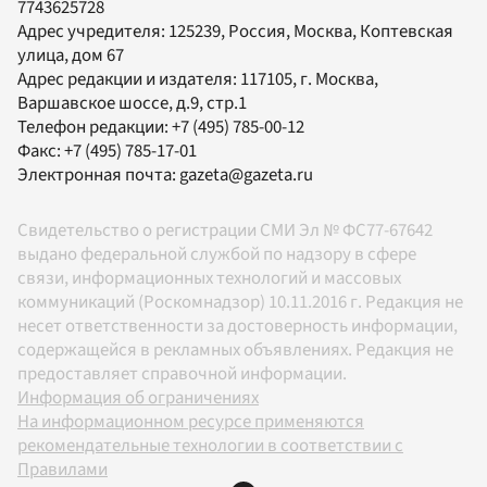
7743625728
Адрес учредителя: 125239, Россия, Москва, Коптевская
улица, дом 67
Адрес редакции и издателя:
117105
, г.
Москва
,
Варшавское шоссе, д.9, стр.1
Телефон редакции:
+7 (495) 785-00-12
Факс:
+7 (495) 785-17-01
Электронная почта:
gazeta@gazeta.ru
Свидетельство о регистрации СМИ Эл № ФС77-67642
выдано федеральной службой по надзору в сфере
связи, информационных технологий и массовых
коммуникаций (Роскомнадзор) 10.11.2016 г. Редакция не
несет ответственности за достоверность информации,
содержащейся в рекламных объявлениях. Редакция не
предоставляет справочной информации.
Информация об ограничениях
На информационном ресурсе применяются
рекомендательные технологии в соответствии с
Правилами