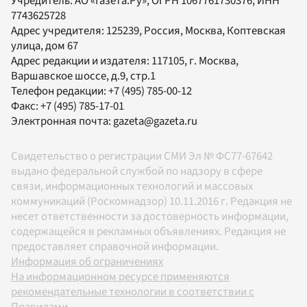
Учредитель:
АО «Газета.Ру»
, ОГРН 1067761730376, ИНН
7743625728
Адрес учредителя: 125239, Россия, Москва, Коптевская
улица, дом 67
Адрес редакции и издателя:
117105
, г.
Москва
,
Варшавское шоссе, д.9, стр.1
Телефон редакции:
+7 (495) 785-00-12
Факс:
+7 (495) 785-17-01
Электронная почта:
gazeta@gazeta.ru
Свидетельство о регистрации СМИ Эл № ФС77-67642
выдано федеральной службой по надзору в сфере
связи, информационных технологий и массовых
коммуникаций (Роскомнадзор) 10.11.2016 г. Редакция не
несет ответственности за достоверность информации,
содержащейся в рекламных объявлениях. Редакция не
предоставляет справочной информации.
Информация об ограничениях
На информационном ресурсе применяются
рекомендательные технологии в соответствии с
Правилами