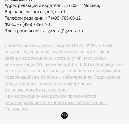
Адрес редакции и издателя:
117105
, г.
Москва
,
Варшавское шоссе, д.9, стр.1
Телефон редакции:
+7 (495) 785-00-12
Факс:
+7 (495) 785-17-01
Электронная почта:
gazeta@gazeta.ru
Свидетельство о регистрации СМИ Эл № ФС77-67642
выдано федеральной службой по надзору в сфере
связи, информационных технологий и массовых
коммуникаций (Роскомнадзор) 10.11.2016 г. Редакция не
несет ответственности за достоверность информации,
содержащейся в рекламных объявлениях. Редакция не
предоставляет справочной информации.
Информация об ограничениях
На информационном ресурсе применяются
рекомендательные технологии в соответствии с
Правилами
18+