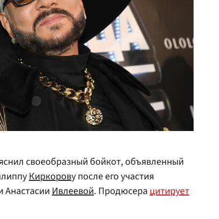
яснил своеобразный бойкот, объявленный
липпу
Киркоров
у после его участия
и Анастасии
Ивлеевой
. Продюсера
цитирует