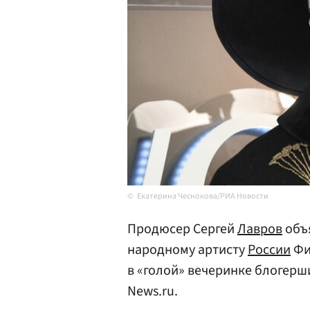
Екатерина Чеснокова/РИА Новости
Продюсер Сергей
Лавров
объ
народному артисту
России
Фи
в «голой» вечеринке блогерш
News.ru.