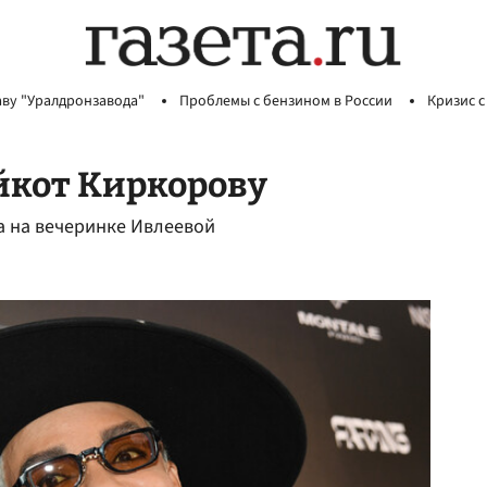
аву "Уралдронзавода"
Проблемы с бензином в России
Кризис с
йкот Киркорову
а на вечеринке Ивлеевой