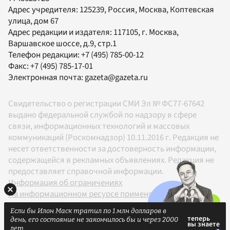
Адрес учредителя: 125239, Россия, Москва, Коптевская
улица, дом 67
Адрес редакции и издателя:
117105
, г.
Москва
,
Варшавское шоссе, д.9, стр.1
Телефон редакции:
+7 (495) 785-00-12
Факс:
+7 (495) 785-17-01
Электронная почта:
gazeta@gazeta.ru
Свидетельство о регистрации СМИ Эл № ФС77-67642
выдано федеральной службой по надзору в сфере
связи, информационных технологий и массовых
коммуникаций (Роскомнадзор) 10.11.2016 г. Редакция не
несет ответственности за достоверность информации,
содержащейся в рекламных объявлениях. Редакция не
предоставляет справочной информации.
Информация об ограничениях
На информационном ресурсе применяются
рекомендательные технологии в соответствии с
Если бы Илон Маск тратил по 1 млн долларов в
Правилами
день, его состояние не закончилось бы и через 2000
18+
лет