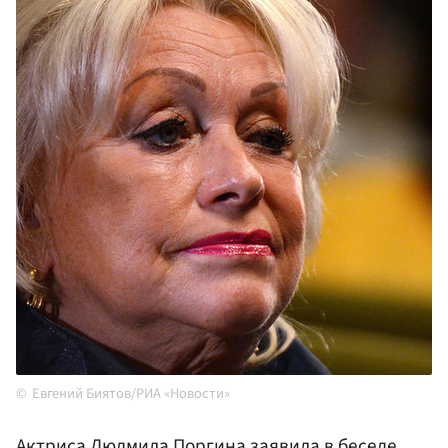
Евгений Биятов/РИА «Новости»
Актриса Людмила
Поргина
заявила в беседе