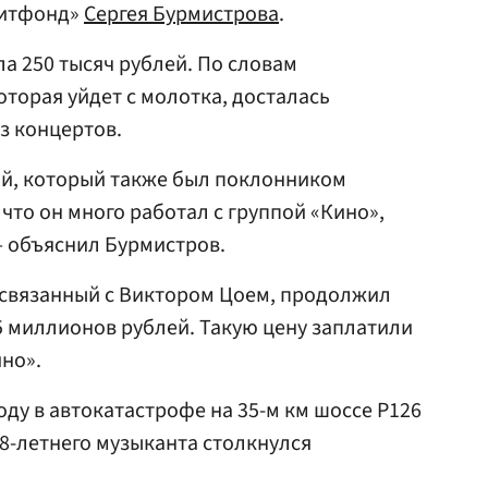
Литфонд»
Сергея Бурмистрова
.
а 250 тысяч рублей. По словам
оторая уйдет с молотка, досталась
з концертов.
ый, который также был поклонником
, что он много работал с группой «Кино»,
— объяснил Бурмистров.
 связанный с Виктором Цоем, продолжил
,5 миллионов рублей. Такую цену заплатили
ино».
году в автокатастрофе на 35-м км шоссе Р126
28-летнего музыканта столкнулся