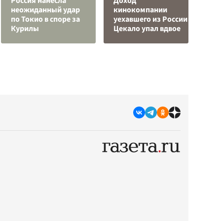
Россия нанесла
Доход
О
неожиданный удар
кинокомпании
р
по Токио в споре за
уехавшего из России
"
Курилы
Цекало упал вдвое
с