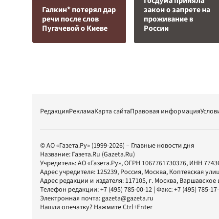
Госдума приняла
Галкин* потерял дар
закон о запрете на
речи после слов
проживание в
Пугачевой о Киеве
России
Редакция
Реклама
Карта сайта
Правовая информация
Услов
© АО «Газета.Ру» (1999-2026) – Главные новости дня
Название:
Газета.Ru
(Gazeta.Ru)
Учредитель:
АО «Газета.Ру»
, ОГРН 1067761730376, ИНН 7743
Адрес учредителя: 125239, Россия, Москва, Коптевская улиц
Адрес редакции и издателя:
117105
, г.
Москва
,
Варшавское шо
Телефон редакции:
+7 (495) 785-00-12
| Факс:
+7 (495) 785-17
Электронная почта:
gazeta@gazeta.ru
Нашли опечатку? Нажмите Ctrl+Enter