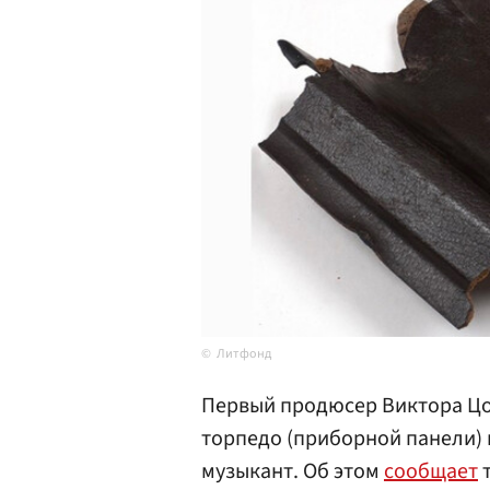
Литфонд
Первый продюсер Виктора Цо
торпедо (приборной панели) 
музыкант. Об этом
сообщает
т