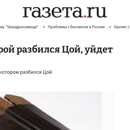
аву "Уралдронзавода"
Проблемы с бензином в России
Кризис с
рой разбился Цой, уйдет
 котором разбился Цой