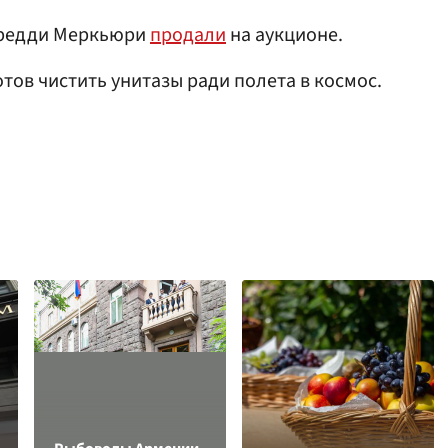
Фредди Меркьюри
продали
на аукционе.
готов чистить унитазы ради полета в космос.