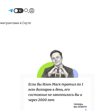
Авторизоваться
 мигрантами в Сеуте
Если бы Илон Маск тратил по 1
млн долларов в день, его
состояние не закончилось бы и
через 2000 лет