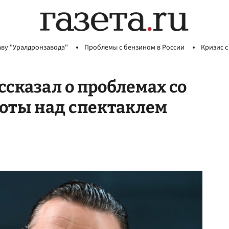
аву "Уралдронзавода"
Проблемы с бензином в России
Кризис с
ссказал о проблемах со
боты над спектаклем