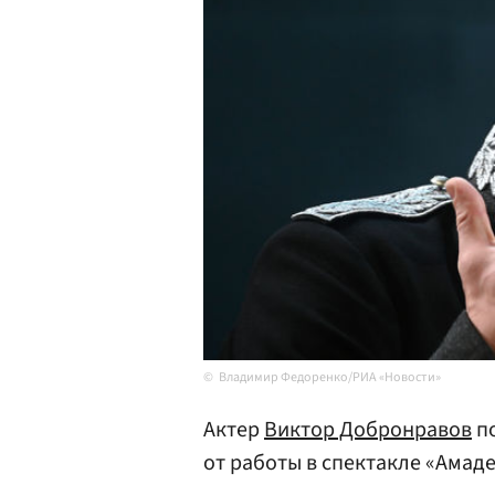
Владимир Федоренко/РИА «Новости»
Актер
Виктор Добронравов
по
от работы в спектакле «Амаде