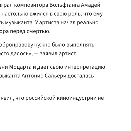
ыграл композитора Вольфганга Амадей
 настолько вжился в свою роль, что ему
ь музыканта. У артиста начал реально
тора перед смертью.
Добронравову нужно было выполнять
сто далось», — заявил артист.
зни Моцарта и дает свою интерпретацию
узыканта
Антонио Сальери
досталась
явил, что российской киноиндустрии не