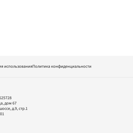
ия использования
Политика конфиденциальности
625728
а, дом 67
ссе, д.9, стр.1
-01