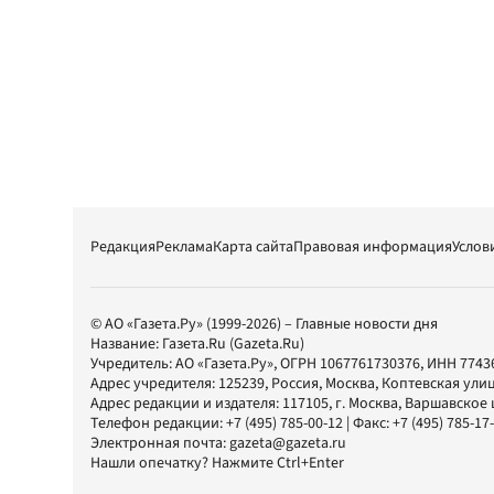
Редакция
Реклама
Карта сайта
Правовая информация
Услов
© АО «Газета.Ру» (1999-2026) – Главные новости дня
Название:
Газета.Ru
(Gazeta.Ru)
Учредитель:
АО «Газета.Ру»
, ОГРН 1067761730376, ИНН 7743
Адрес учредителя: 125239, Россия, Москва, Коптевская улиц
Адрес редакции и издателя:
117105
, г.
Москва
,
Варшавское шо
Телефон редакции:
+7 (495) 785-00-12
| Факс:
+7 (495) 785-17
Электронная почта:
gazeta@gazeta.ru
Нашли опечатку? Нажмите Ctrl+Enter