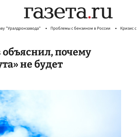
аву "Уралдронзавода"
Проблемы с бензином в России
Кризис с
 объяснил, почему
та» не будет