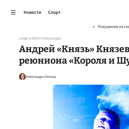
Новости
Спорт
Покушение на гл
1 марта 2023 17:21
Культура
Андрей «Князь» Князев
реюниона «Короля и Шу
Александра Лисица