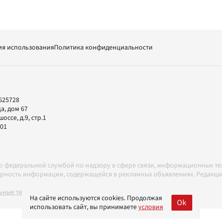
ия использования
Политика конфиденциальности
625728
а, дом 67
ссе, д.9, стр.1
-01
но федеральной службой по надзору в сфере связи, информационных т
товерность информации, содержащейся в рекламных объявлениях. Редак
ные технологии в соответствии с Правилами
На сайте используются cookies. Продолжая
Ok
использовать сайт, вы принимаете
условия