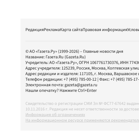
Редакция
Реклама
Карта сайта
Правовая информация
Услов
© АО «Газета.Ру» (1999-2026) – Главные новости дня
Название:
Газета.Ru
(Gazeta.Ru)
Учредитель:
АО «Газета.Ру»
, ОГРН 1067761730376, ИНН 7743
Адрес учредителя: 125239, Россия, Москва, Коптевская улиц
Адрес редакции и издателя:
117105
, г.
Москва
,
Варшавское шо
Телефон редакции:
+7 (495) 785-00-12
| Факс:
+7 (495) 785-17
Электронная почта:
gazeta@gazeta.ru
Нашли опечатку? Нажмите Ctrl+Enter
Свидетельство о регистрации СМИ Эл № ФС77-67642 выда
10.11.2016 г. Редакция не несет ответственности за дос
Информация об ограничениях
На информационном ресурсе применяются рекомендатель