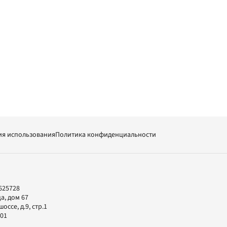
ия использования
Политика конфиденциальности
625728
а, дом 67
ссе, д.9, стр.1
-01