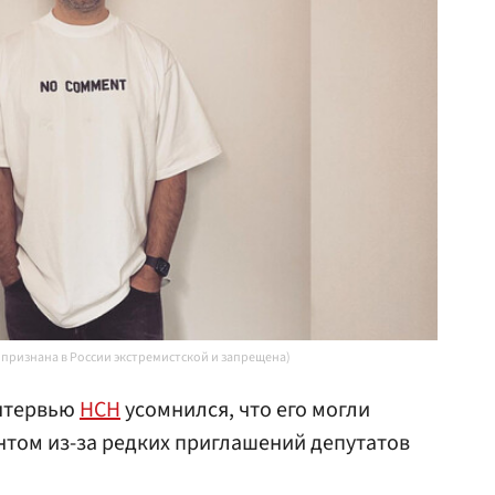
 признана в России экстремистской и запрещена)
нтервью
НСН
усомнился, что его могли
том из-за редких приглашений депутатов