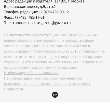
Адрес редакции и издателя:
117105
, г.
Москва
,
Варшавское шоссе, д.9, стр.1
Телефон редакции:
+7 (495) 785-00-12
Факс:
+7 (495) 785-17-01
Электронная почта:
gazeta@gazeta.ru
Свидетельство о регистрации СМИ Эл № ФС77-67642
выдано федеральной службой по надзору в сфере
связи, информационных технологий и массовых
коммуникаций (Роскомнадзор) 10.11.2016 г. Редакция не
несет ответственности за достоверность информации,
содержащейся в рекламных объявлениях. Редакция не
предоставляет справочной информации.
Информация об ограничениях
На информационном ресурсе применяются
рекомендательные технологии в соответствии с
Правилами
18+