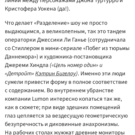
линии между персонажами Джона Туртурро и
Кристофера Уокена (да!).
Что делает «Разделение» шоу не просто
выдающимся, а великолепным, так это тандем
операторки Джессики Ли Ганье (сотрудничала
со Стиллером в мини-сериале «Побег из тюрьмы
Даннемора») и художника-постановщика
Джереми Хиндла
(«Цель номер один» и
«Детройт»
Кэтрин Бигелоу
)
. Именно эти люди
сумели привести форму в полное соответствие
с содержанием. Во внутреннем убранстве
компании Lumon интересно копаться так же,
как в сюжете; при виде здешних помещений
глаз цепляется за вездесущую геометрическую
безупречность и диковинные анахронизмы.
На рабочих столах жужжат древние мониторы