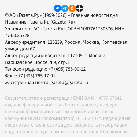
© АО «Газета.Ру» (1999-2026) – Главные новости дня
Название:
Газета.Ru
(Gazeta.Ru)
Учредитель:
АО «Газета.Ру»
, ОГРН 1067761730376, ИНН
7743625728
Адрес учредителя: 125239, Россия, Москва, Коптевская
улица, дом 67
Адрес редакции и издателя:
117105
, г.
Москва
,
Варшавское шоссе, д.9, стр.1
Телефон редакции:
+7 (495) 785-00-12
Факс:
+7 (495) 785-17-01
Электронная почта:
gazeta@gazeta.ru
Свидетельство о регистрации СМИ Эл № ФС77-67642
выдано федеральной службой по надзору в сфере
связи, информационных технологий и массовых
коммуникаций (Роскомнадзор) 10.11.2016 г. Редакция не
несет ответственности за достоверность информации,
содержащейся в рекламных объявлениях. Редакция не