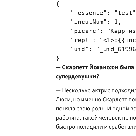
{

    "_essence": "test"
    "incutNum": 1,

    "picsrc": "Кадр из
    "repl": "<1>:{{inc
    "uid": "_uid_61996
—
Скарлетт Йоханссон
была 
супердевушки?
— Несколько актрис подходил
Люси, но именно Скарлетт по
поняла свою роль. И одной вс
работяга, такой человек не по
быстро поладили и сработали