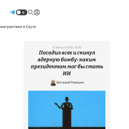
Авторизоваться
 мигрантами в Сеуте
07 августа 2026, 10:43
Посадил всех и скинул
ядерную бомбу: каким
президентом мог бы стать
ИИ
Виталий Рюмшин