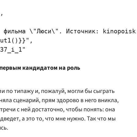
,

 фильма \"Люси\". Источник: kinopoisk.
ut1()}}",

37_i_1"

первым кандидатом на роль
и по типажу и, пожалуй, могли бы сыграть
няла сценарий, прям здорово в него вникла,
тречи с ней достаточно, чтобы понять: она
дведет, а это то, что мне нужно. Так что мы
сь.