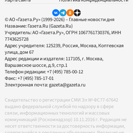
© АО «Газета.Ру» (1999-2026) – Главные новости дня
Название:
Газета.Ru
(Gazeta.Ru)
Учредитель:
АО «Газета.Ру»
, ОГРН 1067761730376, ИНН
7743625728
Адрес учредителя: 125239, Россия, Москва, Коптевская
улица, дом 67
Адрес редакции и издателя:
117105
, г.
Москва
,
Варшавское шоссе, д.9, стр.1
Телефон редакции:
+7 (495) 785-00-12
Факс:
+7 (495) 785-17-01
Электронная почта:
gazeta@gazeta.ru
Свидетельство о регистрации СМИ Эл № ФС77-67642
выдано федеральной службой по надзору в сфере
связи, информационных технологий и массовых
коммуникаций (Роскомнадзор) 10.11.2016 г. Редакция не
несет ответственности за достоверность информации,
содержащейся в рекламных объявлениях. Редакция не