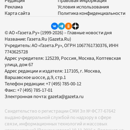
Редакция
Правовая информация
Реклама
Условия использования
Карта сайта
Политика конфиденциальности
© АО «Газета.Ру» (1999-2026) – Главные новости дня
Название:
Газета.Ru
(Gazeta.Ru)
Учредитель:
АО «Газета.Ру»
, ОГРН 1067761730376, ИНН
7743625728
Адрес учредителя: 125239, Россия, Москва, Коптевская
улица, дом 67
Адрес редакции и издателя:
117105
, г.
Москва
,
Варшавское шоссе, д.9, стр.1
Телефон редакции:
+7 (495) 785-00-12
Факс:
+7 (495) 785-17-01
Электронная почта:
gazeta@gazeta.ru
Свидетельство о регистрации СМИ Эл № ФС77-67642
выдано федеральной службой по надзору в сфере
связи, информационных технологий и массовых