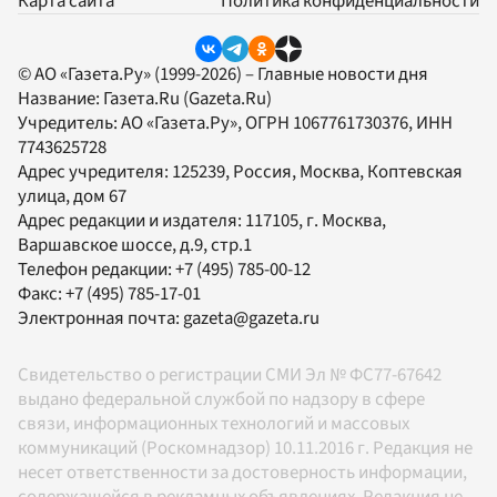
Карта сайта
Политика конфиденциальности
© АО «Газета.Ру» (1999-2026) – Главные новости дня
Название:
Газета.Ru
(Gazeta.Ru)
Учредитель:
АО «Газета.Ру»
, ОГРН 1067761730376, ИНН
7743625728
Адрес учредителя: 125239, Россия, Москва, Коптевская
улица, дом 67
Адрес редакции и издателя:
117105
, г.
Москва
,
Варшавское шоссе, д.9, стр.1
Телефон редакции:
+7 (495) 785-00-12
Факс:
+7 (495) 785-17-01
Электронная почта:
gazeta@gazeta.ru
Свидетельство о регистрации СМИ Эл № ФС77-67642
выдано федеральной службой по надзору в сфере
связи, информационных технологий и массовых
коммуникаций (Роскомнадзор) 10.11.2016 г. Редакция не
несет ответственности за достоверность информации,