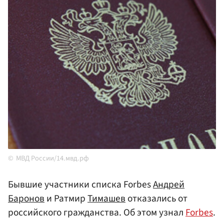
МВД России/14.мвд.рф
Бывшие участники списка Forbes
Андрей
Баронов
и Ратмир
Тимашев
отказались от
российского гражданства. Об этом узнал
Forbes
.