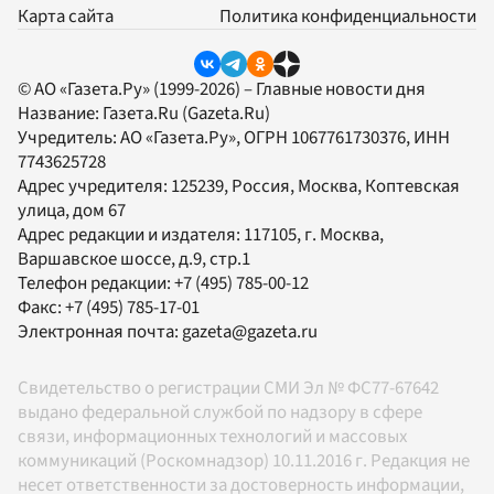
Карта сайта
Политика конфиденциальности
© АО «Газета.Ру» (1999-2026) – Главные новости дня
Название:
Газета.Ru
(Gazeta.Ru)
Учредитель:
АО «Газета.Ру»
, ОГРН 1067761730376, ИНН
7743625728
Адрес учредителя: 125239, Россия, Москва, Коптевская
улица, дом 67
Адрес редакции и издателя:
117105
, г.
Москва
,
Варшавское шоссе, д.9, стр.1
Телефон редакции:
+7 (495) 785-00-12
Факс:
+7 (495) 785-17-01
Электронная почта:
gazeta@gazeta.ru
Свидетельство о регистрации СМИ Эл № ФС77-67642
выдано федеральной службой по надзору в сфере
связи, информационных технологий и массовых
коммуникаций (Роскомнадзор) 10.11.2016 г. Редакция не
несет ответственности за достоверность информации,