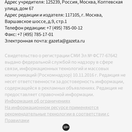
Адрес учредителя: 125239, Россия, Москва, Коптевская
улица, дом 67
Адрес редакции и издателя:
117105
, г.
Москва
,
Варшавское шоссе, д.9, стр.1
Телефон редакции:
+7 (495) 785-00-12
Факс:
+7 (495) 785-17-01
Электронная почта:
gazeta@gazeta.ru
Свидетельство о регистрации СМИ Эл № ФС77-67642
выдано федеральной службой по надзору в сфере
связи, информационных технологий и массовых
коммуникаций (Роскомнадзор) 10.11.2016 г. Редакция не
несет ответственности за достоверность информации,
содержащейся в рекламных объявлениях. Редакция не
предоставляет справочной информации.
Информация об ограничениях
На информационном ресурсе применяются
рекомендательные технологии в соответствии с
Правилами
18+