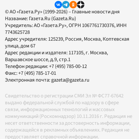
© АО «Газета.Ру» (1999-2026) – Главные новости дня
Название:
Газета.Ru
(Gazeta.Ru)
Учредитель:
АО «Газета.Ру»
, ОГРН 1067761730376, ИНН
7743625728
Адрес учредителя: 125239, Россия, Москва, Коптевская
улица, дом 67
Адрес редакции и издателя:
117105
, г.
Москва
,
Варшавское шоссе, д.9, стр.1
Телефон редакции:
+7 (495) 785-00-12
Факс:
+7 (495) 785-17-01
Электронная почта:
gazeta@gazeta.ru
Свидетельство о регистрации СМИ Эл № ФС77-67642
выдано федеральной службой по надзору в сфере
связи, информационных технологий и массовых
коммуникаций (Роскомнадзор) 10.11.2016 г. Редакция не
несет ответственности за достоверность информации,
содержащейся в рекламных объявлениях. Редакция не
предоставляет справочной информации.