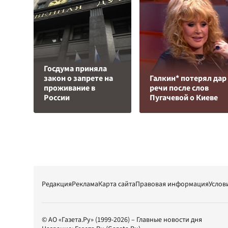
Госдума приняла
закон о запрете на
Галкин* потерял дар
проживание в
речи после слов
России
Пугачевой о Киеве
Редакция
Реклама
Карта сайта
Правовая информация
Услов
© АО «Газета.Ру» (1999-2026) – Главные новости дня