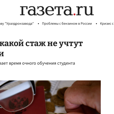
аву "Уралдронзавода"
Проблемы с бензином в России
Кризис с
какой стаж не учтут
и
вает время очного обучения студента