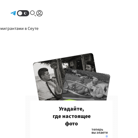
Авторизоваться
 мигрантами в Сеуте
Угадайте,
где настоящее
фото