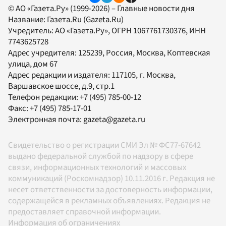
© АО «Газета.Ру» (1999-2026) – Главные новости дня
Название:
Газета.Ru
(Gazeta.Ru)
Учредитель:
АО «Газета.Ру»
, ОГРН 1067761730376, ИНН
7743625728
Адрес учредителя: 125239, Россия, Москва, Коптевская
улица, дом 67
Адрес редакции и издателя:
117105
, г.
Москва
,
Варшавское шоссе, д.9, стр.1
Телефон редакции:
+7 (495) 785-00-12
Факс:
+7 (495) 785-17-01
Электронная почта:
gazeta@gazeta.ru
Свидетельство о регистрации СМИ Эл № ФС77-67642
выдано федеральной службой по надзору в сфере
связи, информационных технологий и массовых
коммуникаций (Роскомнадзор) 10.11.2016 г. Редакция не
несет ответственности за достоверность информации,
содержащейся в рекламных объявлениях. Редакция не
предоставляет справочной информации.
Информация об ограничениях