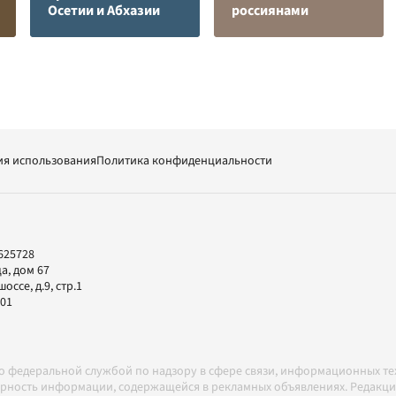
Осетии и Абхазии
россиянами
ия использования
Политика конфиденциальности
625728
а, дом 67
ссе, д.9, стр.1
-01
но федеральной службой по надзору в сфере связи, информационных т
товерность информации, содержащейся в рекламных объявлениях. Редак