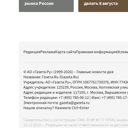
рынка России
делать 8 августа
Редакция
Реклама
Карта сайта
Правовая информация
Услов
© АО «Газета.Ру» (1999-2026) – Главные новости дня
Название:
Газета.Ru
(Gazeta.Ru)
Учредитель:
АО «Газета.Ру»
, ОГРН 1067761730376, ИНН 7743
Адрес учредителя: 125239, Россия, Москва, Коптевская улиц
Адрес редакции и издателя:
117105
, г.
Москва
,
Варшавское шо
Телефон редакции:
+7 (495) 785-00-12
| Факс:
+7 (495) 785-17
Электронная почта:
gazeta@gazeta.ru
Нашли опечатку? Нажмите Ctrl+Enter
Свидетельство о регистрации СМИ Эл № ФС77-67642 выда
10.11.2016 г. Редакция не несет ответственности за дос