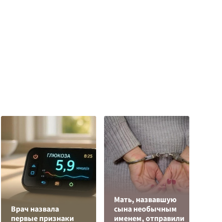
Мать, назвавшую
Р
Врач назвала
сына необычным
н
первые признаки
именем, отправили
п