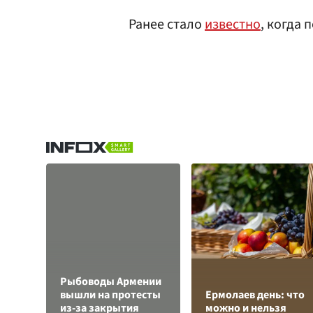
Ранее стало
известно
, когда 
Рыбоводы Армении
вышли на протесты
Ермолаев день: что
из-за закрытия
можно и нельзя