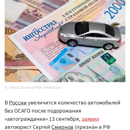
Нина Зотина/РИА «Новости»
В
России
увеличится количество автомобилей
без ОСАГО после подорожания
«автогражданки» 13 сентября,
заявил
автоюрист Сергей
Смирнов
(признан в РФ