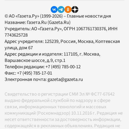
© АО «Газета.Ру» (1999-2026) – Главные новости дня
Название:
Газета.Ru
(Gazeta.Ru)
Учредитель:
АО «Газета.Ру»
, ОГРН 1067761730376, ИНН
7743625728
Адрес учредителя: 125239, Россия, Москва, Коптевская
улица, дом 67
Адрес редакции и издателя:
117105
, г.
Москва
,
Варшавское шоссе, д.9, стр.1
Телефон редакции:
+7 (495) 785-00-12
Факс:
+7 (495) 785-17-01
Электронная почта:
gazeta@gazeta.ru
Свидетельство о регистрации СМИ Эл № ФС77-67642
выдано федеральной службой по надзору в сфере
связи, информационных технологий и массовых
коммуникаций (Роскомнадзор) 10.11.2016 г. Редакция не
несет ответственности за достоверность информации,
содержащейся в рекламных объявлениях. Редакция не