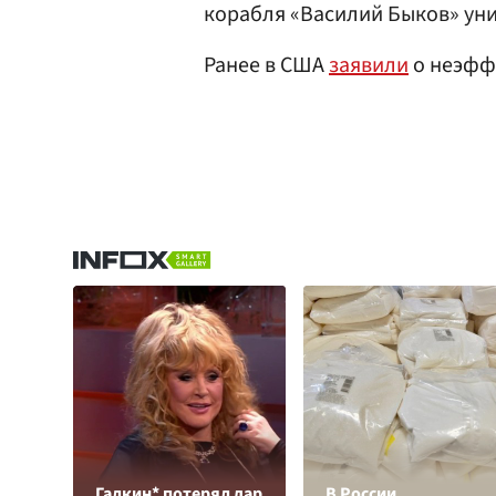
корабля «Василий Быков» уни
Ранее в США
заявили
о неэфф
Галкин* потерял дар
В России