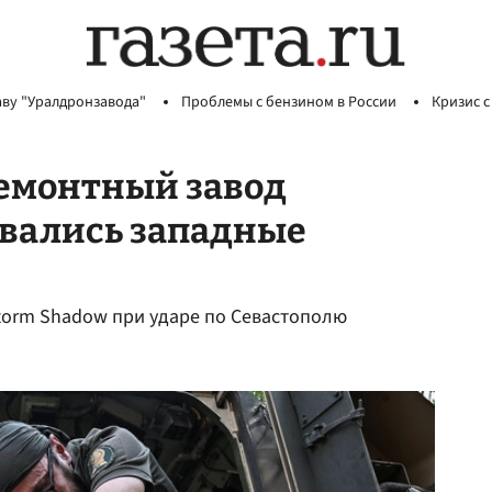
аву "Уралдронзавода"
Проблемы с бензином в России
Кризис с
ремонтный завод
овались западные
torm Shadow при ударе по Севастополю