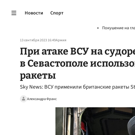
Новости
Спорт
Покушение на гл
13 сентября 2023 16:49
Армия
При атаке ВСУ на судо
в Севастополе использ
ракеты
Sky News: ВСУ применили британские ракеты S
Александра Франс