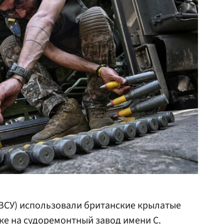
ВСУ) использовали британские крылатые
ке на судоремонтный завод имени С.