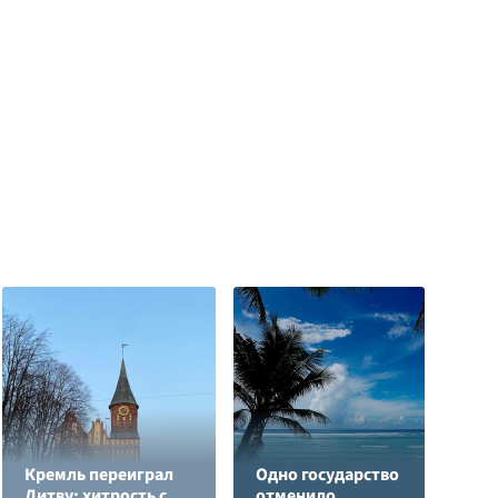
Кремль переиграл
Одно государство
Литву: хитрость с
отменило
Р