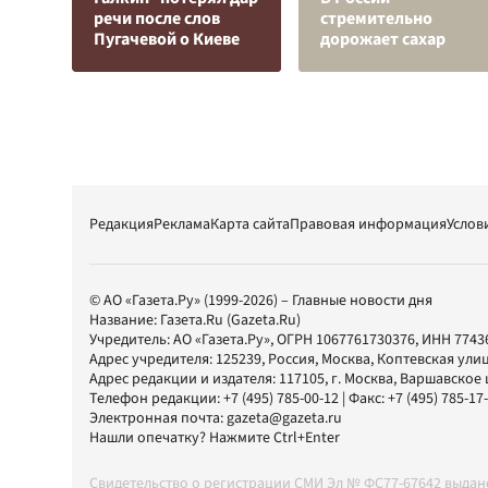
речи после слов
стремительно
Пугачевой о Киеве
дорожает сахар
Редакция
Реклама
Карта сайта
Правовая информация
Услов
© АО «Газета.Ру» (1999-2026) – Главные новости дня
Название:
Газета.Ru
(Gazeta.Ru)
Учредитель:
АО «Газета.Ру»
, ОГРН 1067761730376, ИНН 7743
Адрес учредителя: 125239, Россия, Москва, Коптевская улиц
Адрес редакции и издателя:
117105
, г.
Москва
,
Варшавское шо
Телефон редакции:
+7 (495) 785-00-12
| Факс:
+7 (495) 785-17
Электронная почта:
gazeta@gazeta.ru
Нашли опечатку? Нажмите Ctrl+Enter
Свидетельство о регистрации СМИ Эл № ФС77-67642 выда