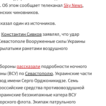
. Об этом сообщает телеканал
Sky News
,
инских чиновников.
сказал один из источников.
к
Константин Сивков
заявлял, что удар
 Севастополе Вооруженные силы Украины
, крылатыми ракетами воздушного
 обороны
рассказали
подробности ночного
ны (ВСУ) по
Севастополю
. Украинские части
вод имени Серго Орджоникидзе. Семь
 российские средства противовоздушной
украинские безэкипажные катера ВСУ
орского флота. Экипаж патрульного