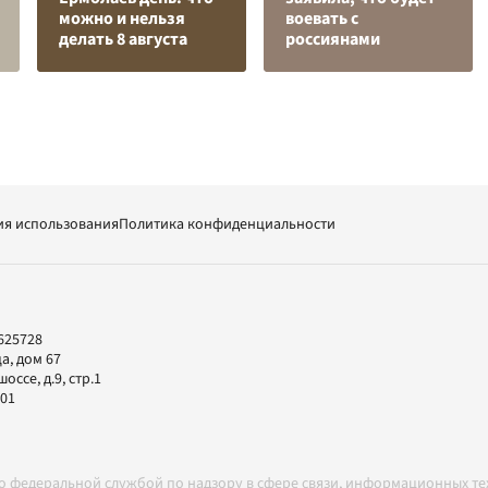
можно и нельзя
воевать с
делать 8 августа
россиянами
ия использования
Политика конфиденциальности
625728
а, дом 67
ссе, д.9, стр.1
-01
но федеральной службой по надзору в сфере связи, информационных т