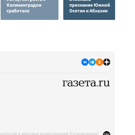
Калининградом
признание Южной
з
сработала
Осетии и Абхазии
с
ехнологий и массовых коммуникаций (Роскомнадзор)
18+