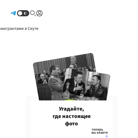
Авторизоваться
 мигрантами в Сеуте
Угадайте,
где настоящее
фото