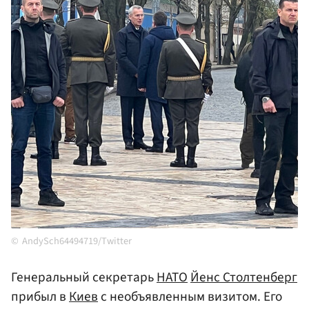
AndySch64494719/Twitter
Генеральный секретарь
НАТО
Йенс Столтенберг
прибыл в
Киев
с необъявленным визитом. Его