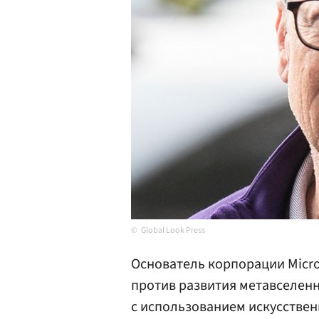
Global Look Press
Основатель корпорации Micr
против развития метавселен
с использованием искусствен