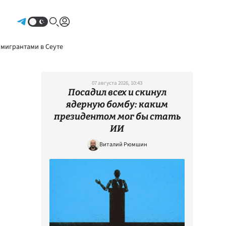
Авторизоваться
 мигрантами в Сеуте
07 августа 2026, 10:43
Посадил всех и скинул
ядерную бомбу: каким
президентом мог бы стать
ИИ
Виталий Рюмшин