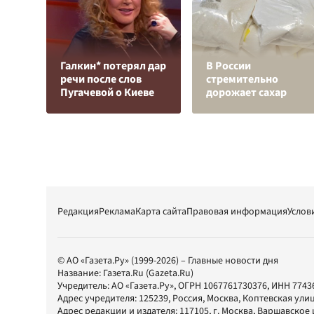
Галкин* потерял дар
В России
речи после слов
стремительно
Пугачевой о Киеве
дорожает сахар
Редакция
Реклама
Карта сайта
Правовая информация
Услов
© АО «Газета.Ру» (1999-2026) – Главные новости дня
Название:
Газета.Ru
(Gazeta.Ru)
Учредитель:
АО «Газета.Ру»
, ОГРН 1067761730376, ИНН 7743
Адрес учредителя: 125239, Россия, Москва, Коптевская улиц
Адрес редакции и издателя:
117105
, г.
Москва
,
Варшавское шо