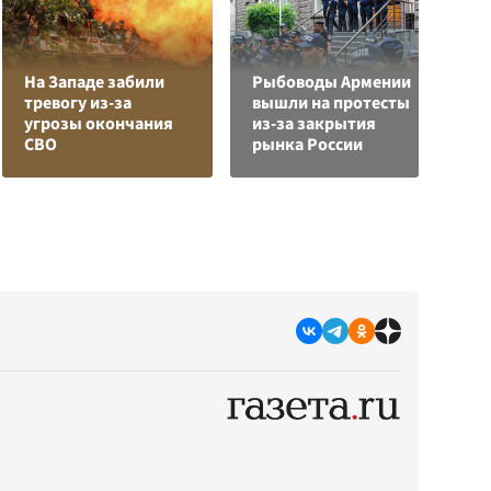
На Западе забили
Рыбоводы Армении
К
тревогу из-за
вышли на протесты
Л
угрозы окончания
из-за закрытия
К
СВО
рынка России
с